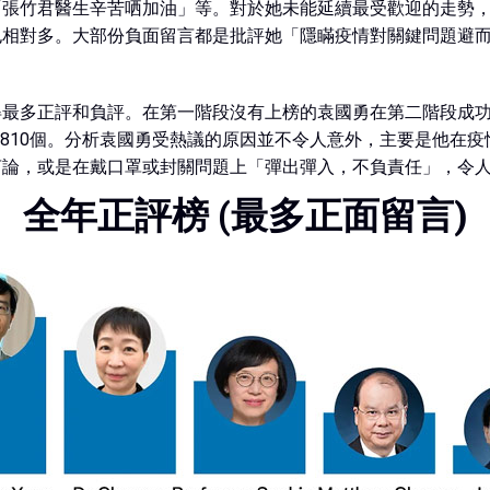
」和「張竹君醫生辛苦哂加油」等。對於她未能延續最受歡迎的走
也相對多。大部份負面留言都是批評她「隱瞞疫情對關鍵問題避
得最多正評和負評。在第一階段沒有上榜的袁國勇在第二階段成
0,810個。分析袁國勇受熱議的原因並不令人意外，主要是他在
言論，或是在戴口罩或封關問題上「彈出彈入，不負責任」，令
全年正評榜 (最多正面留言)