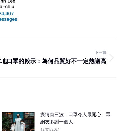
下一篇
本地口罩的啟示：為何品質好不一定熱議高
疫情首三波，口罩令人最開心 眾
網友多謝一個人
12/01/2021