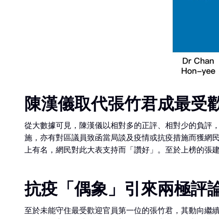
陳漢儀取代張竹君成最受
從大數據可見，陳漢儀以相對多的正評、相對少的負評
施，亦有對區議員致函當局談及疫情或抗疫措施而獲網民
上有名，網民對此大表支持而「讚好」。至於上榜的張建宗
抗疫「偶象」引來兩極評
至於未能守住最受歡迎官員第一位的張竹君，其動向繼