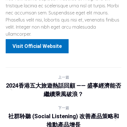
tristique lacinia ec scelerisque urna nisl at turpis. Morbi
nec accumsan sem. Suspendisse eget elit mauris.
Phasellus velit nisi, lobortis quis nisi et, venenatis finibus
velit. Integer non nibh eget arcu malesuada
ullamcorper.
Visit Official Website
上一篇
2024香港五大旅遊熱話回顧 —— 盛事經濟能否
繼續乘風破浪？
下一篇
社群聆聽 (Social Listening) 改善產品策略和
推動產品增長