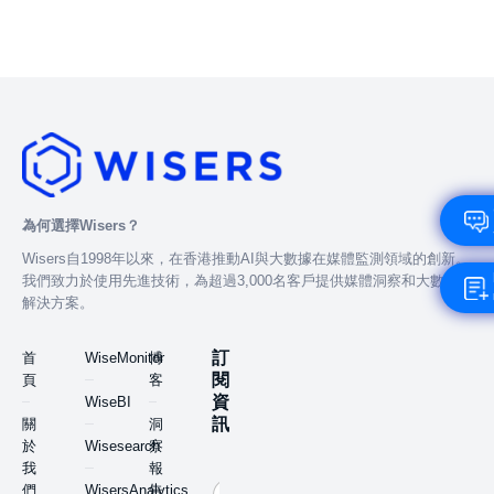
為何選擇Wisers？
Wisers自1998年以來，在香港推動AI與大數據在媒體監測領域的創新。
我們致力於使用先進技術，為超過3,000名客戶提供媒體洞察和大數據
解決方案。
訂
首
WiseMonitor
博
閱
頁
客
資
WiseBI
訊
關
洞
於
Wisesearch
察
我
報
們
WisersAnalytics
告