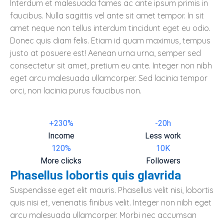
Interdum et malesuada fames ac ante ipsum primis in
faucibus. Nulla sagittis vel ante sit amet tempor. In sit
amet neque non tellus interdum tincidunt eget eu odio.
Donec quis diam felis. Etiam id quam maximus, tempus
justo at posuere est! Aenean urna urna, semper sed
consectetur sit amet, pretium eu ante. Integer non nibh
eget arcu malesuada ullamcorper. Sed lacinia tempor
orci, non lacinia purus faucibus non.
+230%
-20h
Income
Less work
120%
10K
More clicks
Followers
Phasellus lobortis quis glavrida
Suspendisse eget elit mauris. Phasellus velit nisi, lobortis
quis nisi et, venenatis finibus velit. Integer non nibh eget
arcu malesuada ullamcorper. Morbi nec accumsan