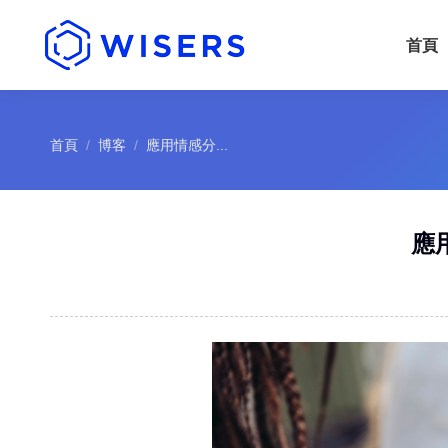
首頁
您的位置：
首頁
博客
應用情感分...
應用